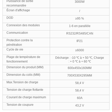
Puissance de sortie
3000W
recommandée
Écran d'affichage
/
DOD
≥95 %
Connexion des modules
1-6 en parallèle
Communication
RS232/RS485/CAN
Protection contre la
IP21
pénétration
Cycle de vie
≥6000
Plage de température de
Décharge : -10 ℃ à + 50 ℃, Charge
fonctionnement
: + 0 ℃ à + 60 ℃
Dimension du produit (MM)
600x450x160MM
Dimension du colis (MM)
700X530X295MM
Max.Tension de charge
58,4 V
Tension de charge flottante
58,4 V
Courant de charge maximum
60A
Tension de coupure
43,2 V