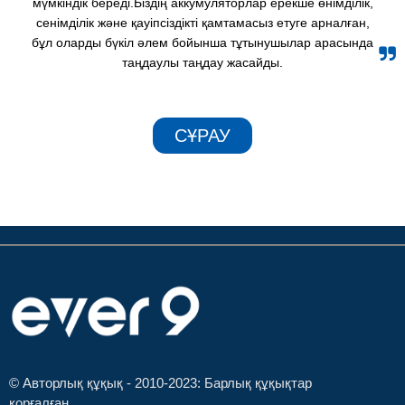
мүмкіндік береді.Біздің аккумуляторлар ерекше өнімділік,
сенімділік және қауіпсіздікті қамтамасыз етуге арналған,
бұл оларды бүкіл әлем бойынша тұтынушылар арасында
таңдаулы таңдау жасайды.
СҰРАУ
© Авторлық құқық - 2010-2023: Барлық құқықтар
қорғалған.