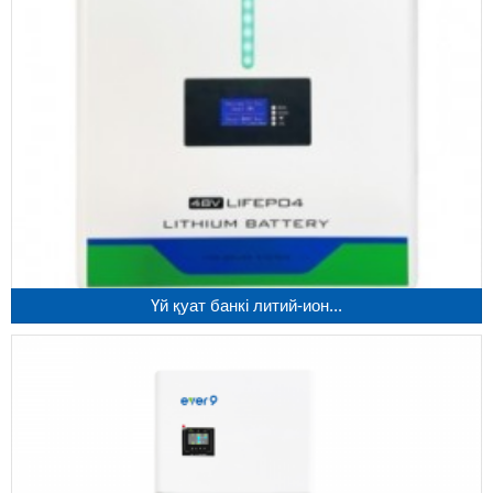
Үй қуат банкі литий-ион...