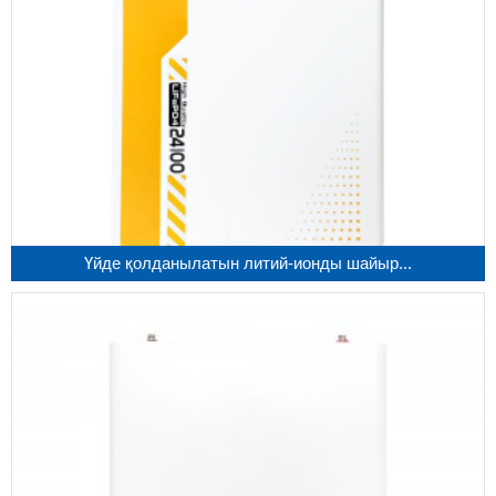
Үйде қолданылатын литий-ионды шайыр...