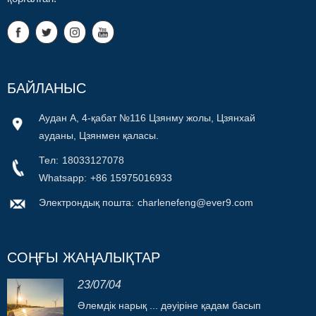
БАЙЛАНЫС
Аудан А, 4-қабат №116 Цзянму жолы, Цзянхай
ауданы, Цзянмен қаласы.
Тел:
18033127078
Whatsapp:
+86 15975016933
Электрондық пошта:
charlenefeng@ever9.com
СОҢҒЫ ЖАҢАЛЫҚТАР
23/07/04
Әлемдік нарық ... дәуіріне қадам басып