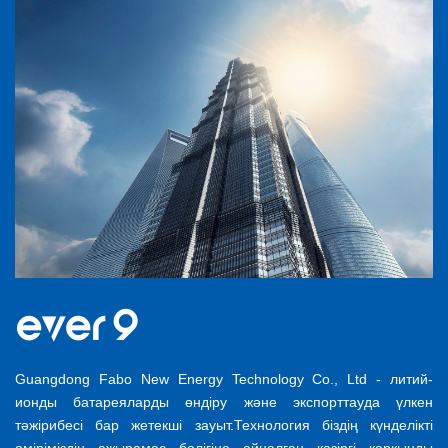
Guangdong Fabo New Energy Technology Co., Ltd - литий-
ионды батареяларды өндіру және экспорттауда үлкен
тәжірибесі бар жетекші зауыт.Технология біздің күнделікті