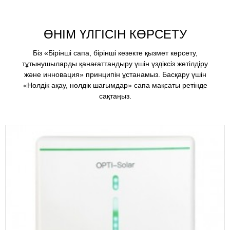
ӨНІМ ҮЛГІСІН КӨРСЕТУ
Біз «Бірінші сапа, бірінші кезекте қызмет көрсету,
тұтынушыларды қанағаттандыру үшін үздіксіз жетілдіру
және инновация» принципін ұстанамыз. Басқару үшін
«Нөлдік ақау, нөлдік шағымдар» сапа мақсаты ретінде
сақтаңыз.