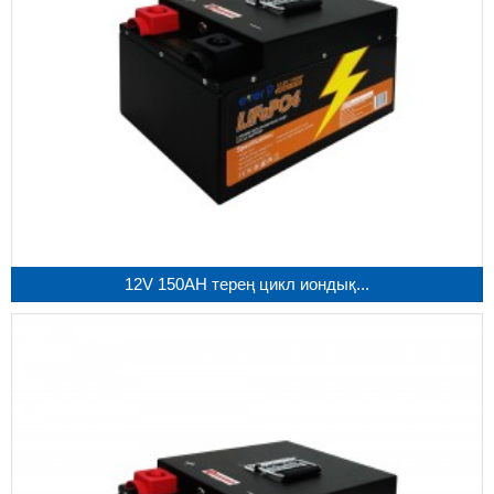
12V 150AH терең цикл иондық...