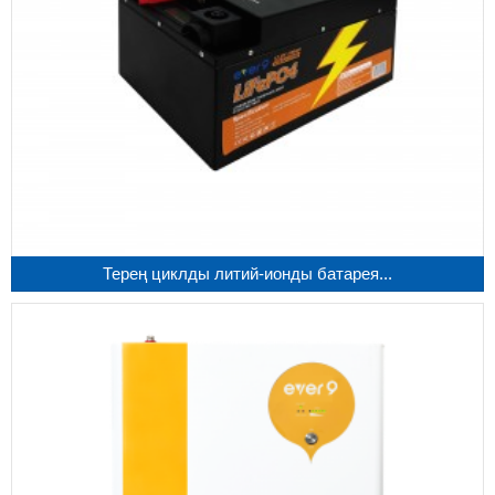
Терең циклды литий-ионды батарея...