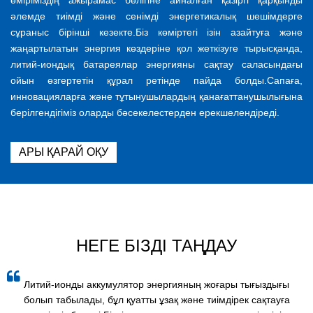
өміріміздің ажырамас бөлігіне айналған қазіргі қарқынды
әлемде тиімді және сенімді энергетикалық шешімдерге
сұраныс бірінші кезекте.Біз көміртегі ізін азайтуға және
жаңартылатын энергия көздеріне қол жеткізуге тырысқанда,
литий-иондық батареялар энергияны сақтау саласындағы
ойын өзгертетін құрал ретінде пайда болды.Сапаға,
инновацияларға және тұтынушылардың қанағаттанушылығына
берілгендігіміз оларды бәсекелестерден ерекшелендіреді.
АРЫ ҚАРАЙ ОҚУ
НЕГЕ БІЗДІ ТАҢДАУ
Литий-ионды аккумулятор энергияның жоғары тығыздығы
болып табылады, бұл қуатты ұзақ және тиімдірек сақтауға