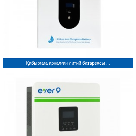
Қабырғаға арналған литий батареясы ...