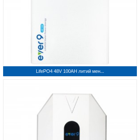
LifePO4 48V 100AH ​​литий мен...