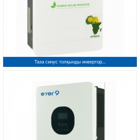
Таза синус толқынды инвертор...