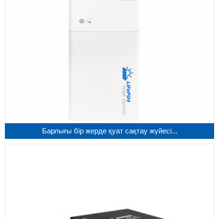
Барлығы бір жерде қуат сақтау жүйесі...