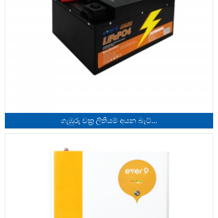
ගැඹුරු චක්‍ර ලිතියම් අයන බැට්...