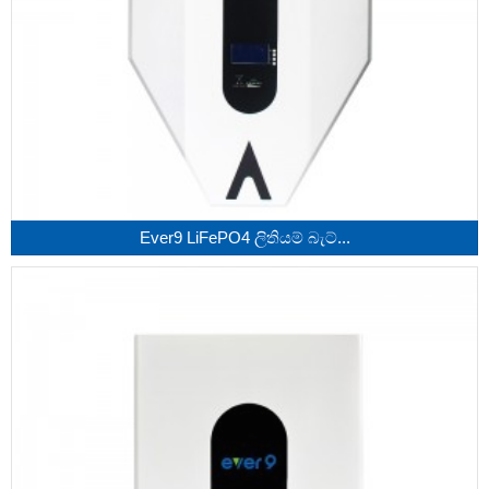
Ever9 LiFePO4 ලිතියම් බැට්...