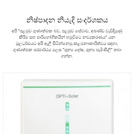
නිෂ්පාදන නියැදි සංදර්ශකය
අපි "පළමුව ගුණාත්මක බව, පළමුව සේවාව, අඛණ්ඩ වැඩිදියුණු
කිරීම සහ පාරිභෝගිකයින් හමුවීමට නව්‍යකරණය" යන
මූලධර්මයට අපි ඇලී සිටින්නෙමු.කළමනාකාරිත්වය සඳහා,
ගුණාත්මක පරමාර්ථය ලෙස "ශුන්‍ය දෝෂ, ශුන්‍ය පැමිණිලි" තබා
ගන්න.