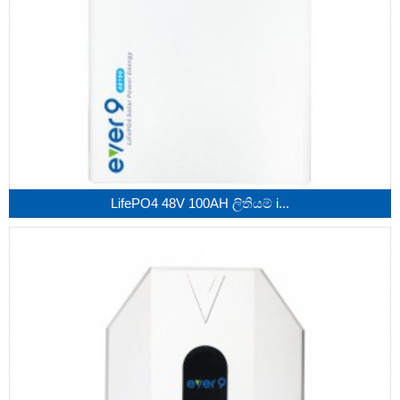
LifePO4 48V 100AH ​​ලිතියම් i...