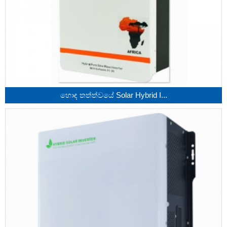
හොඳ තත්ත්වයේ Solar Hybrid I...