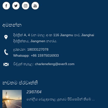
අමතන්න
දිස්ත්‍රික් A, 4 වන මහල අංක 116 Jiangmu පාර, Jianghai
දිස්ත්‍රික්කය, Jiangmen නගරය.
දුරකථන:
18033127078
Whatsapp:
+86 15975016933
විද්යුත් තැපෑල:
charlenefeng@ever9.com
නවතම ප්රවෘත්ති
23/07/04
ගෝලීය වෙළඳපොළ යුගයට පිවිසෙමින් තිබේ ...