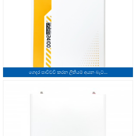
ගෙදර පාවිච්චි කරන ලිතියම් අයන බැට්...