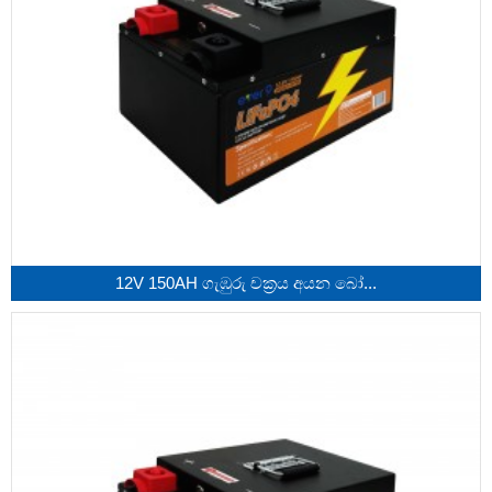
12V 150AH ගැඹුරු චක්‍රය අයන බෝ...