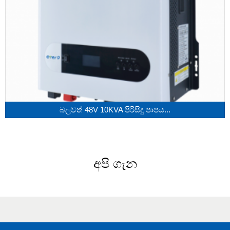
බලවත් 48V 10KVA පිරිසිදු පාපය...
අපි ගැන