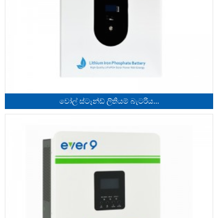
වෝල් ස්ටෑන්ඩ් ලිතියම් බැටරිය...