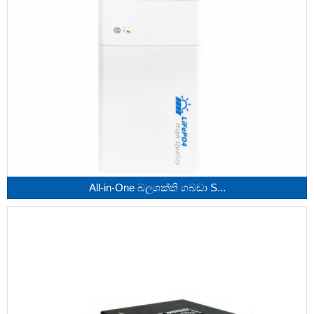
All-in-One බලශක්ති ගබඩා S...