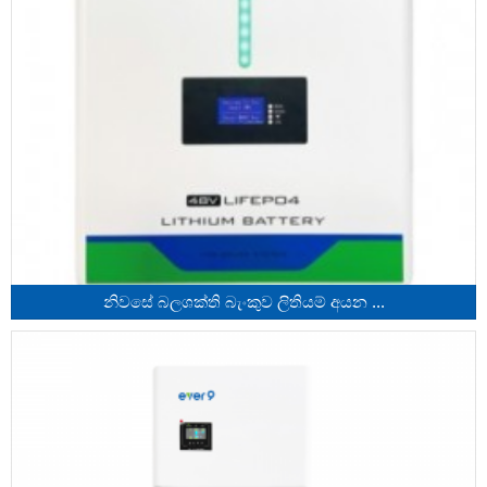
නිවසේ බලශක්ති බැංකුව ලිතියම් අයන ...