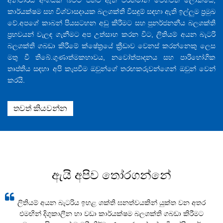
අනිවාර්ය අංගයක් බවට පත්ව ඇති වර්තමාන වේගවත් ලෝකයේ,
කාර්යක්ෂම සහ විශ්වාසදායක බලශක්ති විසඳුම් සඳහා ඇති ඉල්ලුම ප්‍රමුඛ
වේ.අපගේ කාබන් පියසටහන අඩු කිරීමට සහ පුනර්ජනනීය බලශක්ති
ප්‍රභවයන් වැලඳ ගැනීමට අප උත්සාහ කරන විට, ලිතියම් අයන බැටරි
බලශක්ති ගබඩා කිරීමේ ක්ෂේත්‍රයේ ක්‍රීඩාව වෙනස් කරන්නෙකු ලෙස
මතු වී තිබේ.ගුණාත්මකභාවය, නවෝත්පාදනය සහ පාරිභෝගික
තෘප්තිය සඳහා අපි කැපවීම ඔවුන්ගේ තරඟකරුවන්ගෙන් ඔවුන් වෙන්
කරයි.
තවත් කියවන්න
ඇයි අපිව තෝරගන්නේ
ලිතියම් අයන බැටරිය ඉහළ ශක්ති ඝනත්වයකින් යුක්ත වන අතර
එමඟින් දිගුකාලීන හා වඩා කාර්යක්ෂම බලශක්ති ගබඩා කිරීමට