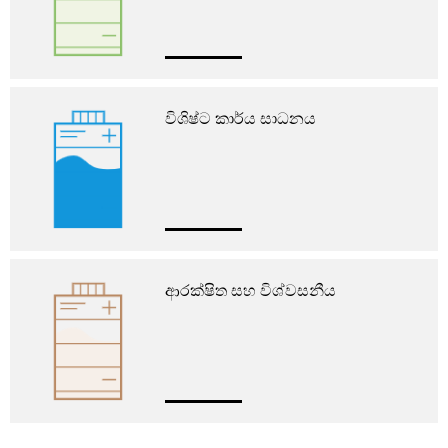
විශිෂ්ට කාර්ය සාධනය
ආරක්ෂිත සහ විශ්වසනීය