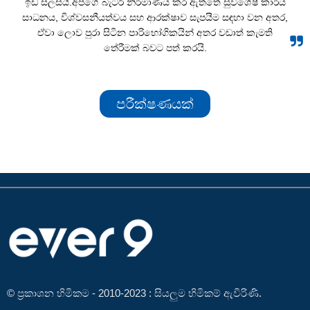
ඉඩ සලසයි.අපගේ බැටරි නිර්මාණය කර ඇත්තේ සුවිශේෂී කාර්ය
සාධනය, විශ්වසනීයත්වය සහ ආරක්ෂාව සැපයීම සඳහා වන අතර,
ඒවා ලොව පුරා සිටින පාරිභෝගිකයින් අතර වඩාත් කැමති
තේරීමක් බවට පත් කරයි.
පරීක්ෂණයක්
© ප්‍රකාශන හිමිකම - 2010-2023 : සියලුම හිමිකම් ඇවිරිණි.