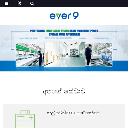
අපගේ සේවාව
කල් පවතින හා කාර්යක්ෂම