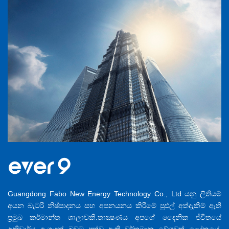
Guangdong Fabo New Energy Technology Co., Ltd යනු ලිතියම්
අයන බැටරි නිෂ්පාදනය සහ අපනයනය කිරීමේ පුළුල් අත්දැකීම් ඇති
ප්‍රමුඛ කර්මාන්ත ශාලාවකි.තාක්‍ෂණය අපගේ දෛනික ජීවිතයේ