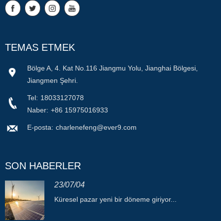
TEMAS ETMEK
Bölge A, 4. Kat No.116 Jiangmu Yolu, Jianghai Bölgesi,
Jiangmen Şehri.
Tel:
18033127078
Naber:
+86 15975016933
E-posta:
charlenefeng@ever9.com
SON HABERLER
23/07/04
Küresel pazar yeni bir döneme giriyor...