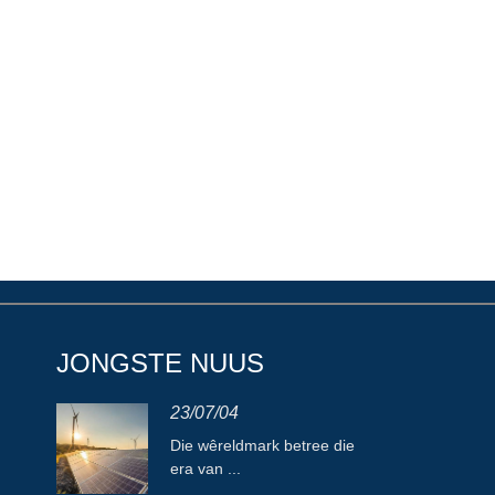
JONGSTE NUUS
23/07/04
Die wêreldmark betree die
era van ...