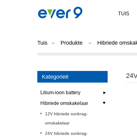
TUIS
Tuis
Produkte
Hibriede omska
24
Kategorieë
Litium-ioon battery
Hibriede omskakelaar
12V hibriede sonkrag-
omskakelaar
24V hibriede sonkrag-