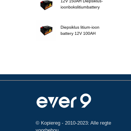
12V 150AH Diepsiklus-
ioonbokslitiumbattery
Diepsiklus litium-ioon
battery 12V 100AH
© Kopiereg - 2010-2023: Alle regte
voorbehou.