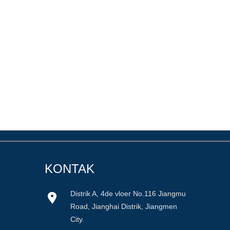
KONTAK
Distrik A, 4de vloer No.116 Jiangmu
Road, Jianghai Distrik, Jiangmen
City.