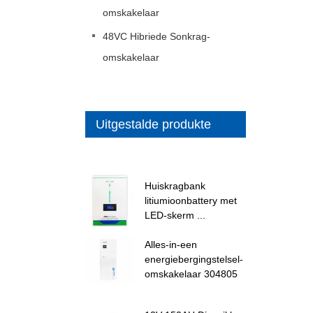
omskakelaar
48VC Hibriede Sonkrag-
omskakelaar
Uitgestalde produkte
Huiskragbank
litiumioonbattery met
LED-skerm ...
Alles-in-een
energiebergingstelsel-
omskakelaar 304805