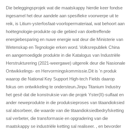
Die beleggingsprojek wat die maatskappy hierdie keer fondse
ingesamel het deur aandele aan spesifieke voorwerpe uit te
reik, is Litium-ysterfosfaat-voorlopermateriaal, wat behoort aan
hoëtegnologie-produkte op die gebied van doeltreffende
energiebesparing en nuwe energie wat deur die Ministerie van
Wetenskap en Tegnologie erken word. Volksrepubliek China
en aangemoedigde produkte in die Katalogus van Industriële
Herstrukturering (2021-weergawe) uitgereik deur die Nasionale
Ontwikkelings- en Hervormingskommissie.Dit is 'n produk
waarop die National Key Support High-tech Fields daarop
fokus om ontwikkeling te ondersteun.Jinpu Titanium Industry
het gesê dat die konstruksie van die projek Yster(II)-sulfaat en
ander neweprodukte in die produksieproses van titaandioksied
sal absorbeer, die waarde van die titaandioksiedbedryfsketting
sal verbeter, die transformasie en opgradering van die
maatskappy se industriële ketting sal realiseer. , en bevorder