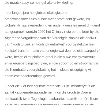
die maatskappy se hoë-gehalte ontwikkeling.
In onlangse jare het globale ekologiese en
omgewingskwessies al hoe meer prominent geword, en
globale klimaatsverandering en ander kwessies moet dringend
aangespreek word.In 2020 het China vir die eerste keer by die
Algemene Vergadering van die Verenigde Nasies die doelwit
van "koolstofpiek en koolstofneutraliteit" voorgestel.Die lae-
koolstof-transformasie van energie wat deur beleide aangedryf
word, het gelei tot plofbare groei in die nuwe energievoertuig-
en energiebergingsbedrywe, en die stroomop en stroomaf van
die litiumbatterybedryfsketting het 'n sleuteluitlegrigting vir
chemiese ondernemings geword.
Onder die vier belangrikste materiale vir litiumbatterye is die
aantal katodemateriaalondernemings die grootste.Daar is
hoofsaaklik twee Tegnologie-padkaarte, naamlik ternêre litium
en litium-ysterfosfaat, vir kragbattery katode.Anders as die