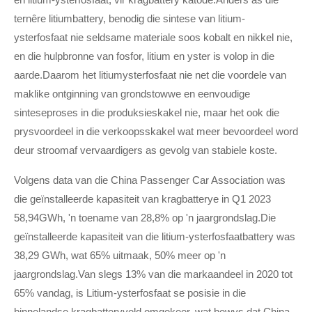
ternêre litiumbattery, benodig die sintese van litium-
ysterfosfaat nie seldsame materiale soos kobalt en nikkel nie,
en die hulpbronne van fosfor, litium en yster is volop in die
aarde.Daarom het litiumysterfosfaat nie net die voordele van
maklike ontginning van grondstowwe en eenvoudige
sinteseproses in die produksieskakel nie, maar het ook die
prysvoordeel in die verkoopsskakel wat meer bevoordeel word
deur stroomaf vervaardigers as gevolg van stabiele koste.
Volgens data van die China Passenger Car Association was
die geïnstalleerde kapasiteit van kragbatterye in Q1 2023
58,94GWh, 'n toename van 28,8% op 'n jaargrondslag.Die
geïnstalleerde kapasiteit van die litium-ysterfosfaatbattery was
38,29 GWh, wat 65% uitmaak, 50% meer op 'n
jaargrondslag.Van slegs 13% van die markaandeel in 2020 tot
65% vandag, is Litium-ysterfosfaat se posisie in die
binnelandse kragbatteryveld omgekeer, wat bewys dat China