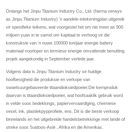
Onlangs het Jinpu Titanium Industry Co., Ltd. (hierna verwys
as Jinpu Titanium Industry) 'n aandele-intekeningplan uitgereik
vir spesifieke teikens, wat voorgestel het om nie meer as 900
miljoen yuan in te samel om kapitaal te verhoog vir die
konstruksie van 'n nuwe 100000 ton/jaar energie battery
materiaal voorloper en termiese energie omvattende benutting
projek aangekondig in September verlede jaar.
Volgens data is Jinpu Titanium Industry se huidige
hoofbesigheid die produksie en verkope van
swaelsuurgebaseerde titaandioksiedpoeier.Die kernproduk
daarvan is titaandioksiedpoeier, wat hoofsaaklik gebruik word
in velde soos bedekkings, papiervervaardiging, chemiese
vesel, ink, plastiekpypprofiele, ens. Dit is die beste verkoop
binnelands en het uitgebreide handelsbetrekkinge met lande of
streke soos Suidoos-Asië , Afrika en die Amerikas.