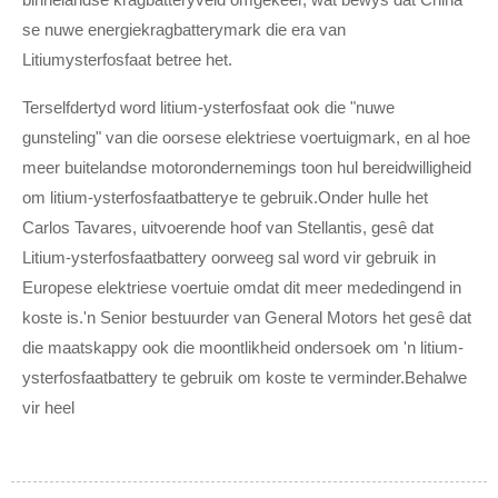
se nuwe energiekragbatterymark die era van
Litiumysterfosfaat betree het.
Terselfdertyd word litium-ysterfosfaat ook die "nuwe
gunsteling" van die oorsese elektriese voertuigmark, en al hoe
meer buitelandse motorondernemings toon hul bereidwilligheid
om litium-ysterfosfaatbatterye te gebruik.Onder hulle het
Carlos Tavares, uitvoerende hoof van Stellantis, gesê dat
Litium-ysterfosfaatbattery oorweeg sal word vir gebruik in
Europese elektriese voertuie omdat dit meer mededingend in
koste is.'n Senior bestuurder van General Motors het gesê dat
die maatskappy ook die moontlikheid ondersoek om 'n litium-
ysterfosfaatbattery te gebruik om koste te verminder.Behalwe
vir heel