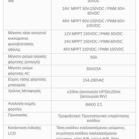
ΦΒ
30VDC
24V: MPPT 30V-150VDC / PWM 30V-
60VDC
48V: MPPT 60V-150VDC / PWM 60V-
105VDC
Μέγιστη τάση ανοιχτού
12V:MPPT 150VDC / PWM 30VDC
κυκλώματος
24V:MPPT 150VDC / PWM 60VDC
φωτοβολταϊκής
48V:MPPT 150VDC / PWM 105VDC
οθόνης
Μέγιστο ρεύμα ηλιακής
50Α
φόρτισης (επιλογή)
Μέγιστο ρεύμα
30Α/15Α
φόρτισης AC
Εύρος τάσης φόρτισης
154-280VAC
μπαταρίας
Χρόνος Μεταφοράς
≤10ms (λειτουργία UPS)/≤20ms
(λειτουργία INV)
Αναλογία αιχμής
(MAX) 3:1
φορτίου
Προστασίες
Τροφοδοτικό: Προστατευτικό υπερέντασης
εισόδου
Κατάσταση ένδειξης
Τάση εισόδου εναλλασσόμενου ρεύματος,
LCD
συχνότητα εισόδου εναλλασσόμενου