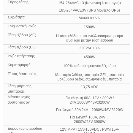
Εύρος τάσης
154-264VAC ±3 (Κανονική λειτουργία))
185-264VAC±3V (UPS Μοντέλο UPS)
Συχνότητα
50/60Hz±5%
Ονομαστική ισχύς
1500W
Τάση εξόδου (AC)
Η τάση εξόδου υπό εναλλασσόμενο ρεύμα
είναι ίδια με την τάση εισόδου
Τάση εξόδου (DC)
220VAC±3%
Ισχύς υπέρτασης
4500W
Κυματομορφή
100% καθαρό ημιτονοειδές κύμα
Τύπος Μπαταρίας
Μπαταρία λιθίου, μπαταρία GEL, μπαταρία
μολύβδου οξέος, σωληνοειδές μπαταρία
Τάση φόρτισης
13,75 VDC
μπαταρίας
Μέγιστη ισχύς
Για ελεγκτή 60A, 12V：800W /
συστοιχίας pv
24V:1600W/ 48V:3200W
Για ελεγκτή 80A 24V：2080W/48V:3120W
Για ελεγκτή 100A, 24V：
2600W/48V:3900W
Εύρος τάσης εισόδου
12V:MPPT 15V-150VDC / PWM 15V-