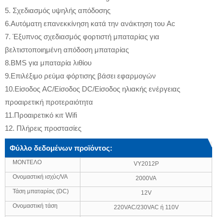
5. Σχεδιασμός υψηλής απόδοσης
6.Αυτόματη επανεκκίνηση κατά την ανάκτηση του Ac
7. Έξυπνος σχεδιασμός φορτιστή μπαταρίας για
βελτιστοποιημένη απόδοση μπαταρίας
8.BMS για μπαταρία λιθίου
9.Επιλέξιμο ρεύμα φόρτισης βάσει εφαρμογών
10.Είσοδος AC/Είσοδος DC/Είσοδος ηλιακής ενέργειας
προαιρετική προτεραιότητα
11.Προαιρετικό κιτ Wifi
12. Πλήρεις προστασίες
Φύλλο δεδομένων προϊόντος:
ΜΟΝΤΕΛΟ
VY2012P
Ονομαστική ισχύς/VA
2000VA
Τάση μπαταρίας (DC)
12V
Ονομαστική τάση
220VAC/230VAC ή 110V