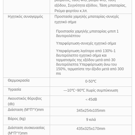
ρεύματος, τάση Φ/Β, ρεύμα Φ/Β, Τάση
εξόδου, Συχνότητα εξόδου, Τάση μπαταρίας,
Ρεύμα φορτίου κ.λπ.
Ηχητικός συναγερμός
Προστασία χαμηλής μπαταρίας-συνεχές
ηχητικό σήμα
Προστασία χαμηλής μπαταρίας-μπιπ 1
δευτερολέπτου
Υπερφόρτωση-συνεχές ηχητικό σήμα
Υπερφόρτωση λιγότερο από 130%-1
δευτερόλεπτο ηχητικό σήμα και
τερματισμός της εξόδου μετά από 30
δευτερόλεπτα.Υπερφόρτωση άνω του
150%, τερματίστε την έξοδο μετά από 300
ms
Θερμοκρασία
0-50℃
Υγρασία
—10℃~90℃ Χωρίς συμπύκνωση
Ακουστικός θόρυβος
＜45dB
(db)
Διάσταση (Μ*Π*Υ)mm
345x254x105mm
Βάρος (kg)
9 κιλά
Διάσταση συσκευασίας
435x325x170mm
(Μ*Π*Υ)mm