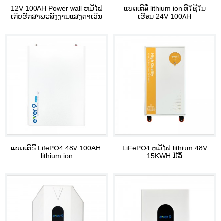
12V 100AH ​​Power wall ຫມໍ້ໄຟ
ແບດເຕີລີ່ lithium ion ທີ່ໃຊ້ໃນ
ເກັບຮັກສາພະລັງງານແສງຕາເວັນ
ເຮືອນ 24V 100AH
ແບດເຕີຣີ້ LifePO4 48V 100AH ​​
LiFePO4 ຫມໍ້ໄຟ lithium 48V
lithium ion
15KWH ມີລໍ້