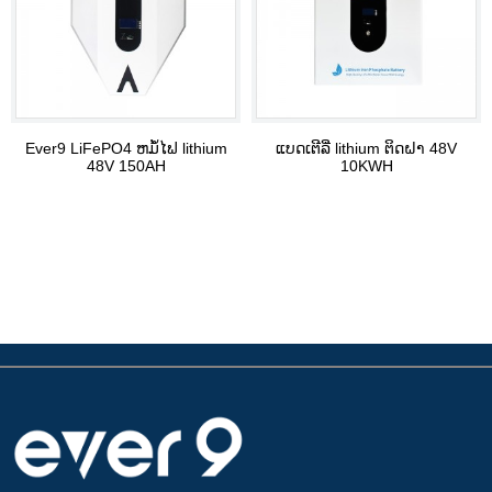
Ever9 LiFePO4 ຫມໍ້ໄຟ lithium
ແບດເຕີລີ່ lithium ຕິດຝາ 48V
48V 150AH
10KWH