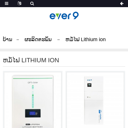
ບ້ານ
ຜະລິດຕະພັນ
ຫມໍ້ໄຟ Lithium ion
ຫມໍ້ໄຟ LITHIUM ION