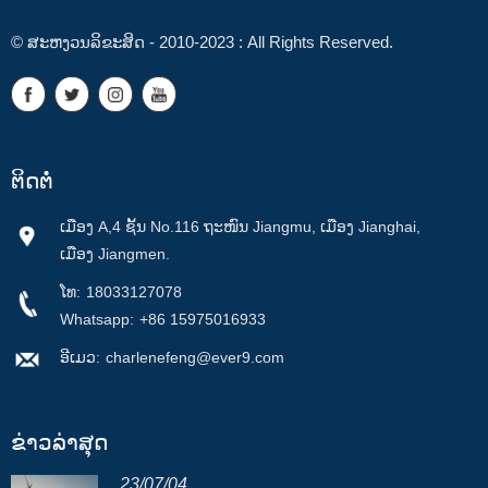
© ສະຫງວນລິຂະສິດ - 2010-2023 : All Rights Reserved.
ຕິດຕໍ່
ເມືອງ A,4 ຊັ້ນ No.116 ຖະໜົນ Jiangmu, ເມືອງ Jianghai,
ເມືອງ Jiangmen.
ໂທ:
18033127078
Whatsapp:
+86 15975016933
ອີເມວ:
charlenefeng@ever9.com
ຂ່າວ​ລ່າ​ສຸດ
23/07/04