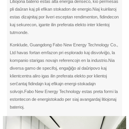
Litiojona baterio estas alta energia denseco, kio permesas
pli daŭran kaj pli efikan stokadon de energio.Niaj kuirilaroj
estas dizajnitaj por liveri esceptan rendimenton, fidindecon
kaj sekurecon, igante ilin preferata elekto inter klientoj
tutmonde.
Konklude, Guangdong Fabo New Energy Technology Co.,
Ltd havas fortan emfazon pri esplorado kaj disvolviĝo, la
kompanio starigas novajn referencojn en la industrio.Nia
diversa gamo de specifoj, engaĝiĝo al daŭripovo kaj
klientcentra aliro igas ilin preferata elekto por klientoj
serĉantaj fidindajn kaj efikajn energi-stokadajn
solvojn.Fabo New Energy Technology estas preta formi la
estontecon de energistokado per siaj avangardaj litiojonaj
baterioj.