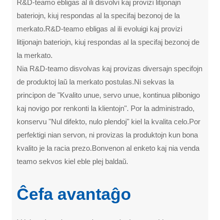
R&D-teamo ebligas al ili disvolvi kaj provizi litijonajn
bateriojn, kiuj respondas al la specifaj bezonoj de la
merkato.R&D-teamo ebligas al ili evoluigi kaj provizi
litijonajn bateriojn, kiuj respondas al la specifaj bezonoj de
la merkato.
Nia R&D-teamo disvolvas kaj provizas diversajn specifojn
de produktoj laŭ la merkato postulas.Ni sekvas la
principon de "Kvalito unue, servo unue, kontinua plibonigo
kaj novigo por renkonti la klientojn". Por la administrado,
konservu "Nul difekto, nulo plendoj" kiel la kvalita celo.Por
perfektigi nian servon, ni provizas la produktojn kun bona
kvalito je la racia prezo.Bonvenon al enketo kaj nia venda
teamo sekvos kiel eble plej baldaŭ.
Ĉefa avantaĝo