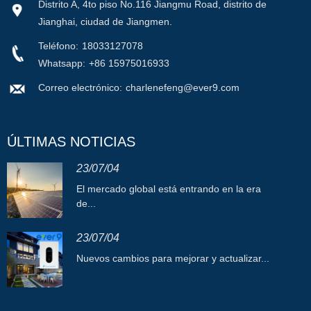
Distrito A, 4to piso No.116 Jiangmu Road, distrito de
Jianghai, ciudad de Jiangmen.
Teléfono:
18033127078
Whatsapp:
+86 15975016933
Correo electrónico:
charlenefeng@ever9.com
ÚLTIMAS NOTICIAS
23/07/04
El mercado global está entrando en la era
de...
23/07/04
Nuevos cambios para mejorar y actualizar...