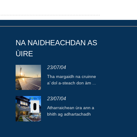
NA NAIDHEACHDAN AS
ÙIRE
23/07/04
Tha margaidh na cruinne
a’ dol a-steach don àm ...
23/07/04
Atharraichean ùra ann a
bhith ag adhartachadh
agus ag ùrachadh airson
...