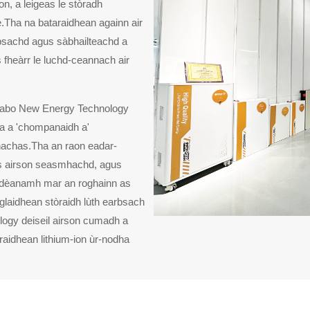
on, a leigeas le stòradh
Tha na bataraidhean againn air
bsachd agus sàbhailteachd a
fheàrr le luchd-ceannach air
 Fabo New Energy Technology
ha a 'chompanaidh a'
achas.Tha an raon eadar-
s airson seasmhachd, agus
n dèanamh mar an roghainn as
sglaidhean stòraidh lùth earbsach
ogy deiseil airson cumadh a
taraidhean lithium-ion ùr-nodha