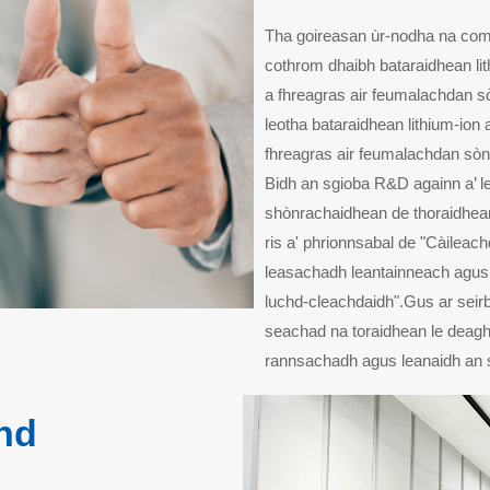
Tha goireasan ùr-nodha na comp
cothrom dhaibh bataraidhean li
a fhreagras air feumalachdan s
leotha bataraidhean lithium-io
fhreagras air feumalachdan sòn
Bidh an sgioba R&D againn a’ l
shònrachaidhean de thoraidhean
ris a' phrionnsabal de "Càileach
leasachadh leantainneach agus
luchd-cleachdaidh".Gus ar seirbh
seachad na toraidhean le deagh 
rannsachadh agus leanaidh an s
hd