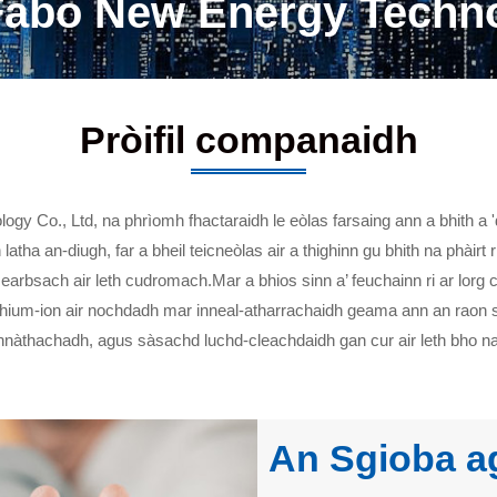
abo New Energy Technol
Pròifil companaidh
 Co., Ltd, na phrìomh fhactaraidh le eòlas farsaing ann a bhith a
atha an-diugh, far a bheil teicneòlas air a thighinn gu bhith na phàirt r
earbsach air leth cudromach.Mar a bhios sinn a’ feuchainn ri ar lorg 
lithium-ion air nochdadh mar inneal-atharrachaidh geama ann an raon 
hnàthachadh, agus sàsachd luchd-cleachdaidh gan cur air leth bho na
An Sgioba a