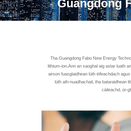
Guangdong F
Tha Guangdong Fabo New Energy Technology
lithium-ion.Ann an saoghal aig astar luath an l
airson fuasglaidhean lùth èifeachdach agus 
lùth ath-nuadhachail, tha bataraidhean 
càileachd, ùr-g