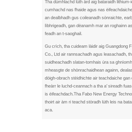
Tha dùmhlachd lùth àrd aig bataraidh lithium-i
cumhachd nas fhaide agus nas èifeachdaiche.
an dealbhadh gus coileanadh sònraichte, ear
lìbhrigeadh, gan dèanamh mar an roghainn as 
feadh an t-saoghail.
Gu crìch, tha cuideam làidir aig Guangdong
Co., Ltd air rannsachadh agus leasachadh, t
suidheachadh slatan-tomhais ùra sa ghnìomh
mheasgte de shònrachaidhean againn, deala
dòigh-obrach stèidhichte air teachdaiche ga
fheàrr le luchd-ceannach a tha a’ sireadh fua
is èifeachdach.Tha Fabo New Energy Technol
thoirt air àm ri teachd stòradh lùth leis na ba
aca.