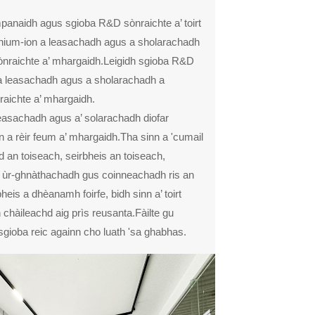
anaidh agus sgioba R&D sònraichte a’ toirt
thium-ion a leasachadh agus a sholarachadh
ònraichte a’ mhargaidh.Leigidh sgioba R&D
n a leasachadh agus a sholarachadh a
raichte a’ mhargaidh.
easachadh agus a’ solarachadh diofar
 a rèir feum a’ mhargaidh.Tha sinn a 'cumail
d an toiseach, seirbheis an toiseach,
 ùr-ghnàthachadh gus coinneachadh ris an
eis a dhèanamh foirfe, bidh sinn a’ toirt
chàileachd aig prìs reusanta.Fàilte gu
gioba reic againn cho luath 'sa ghabhas.