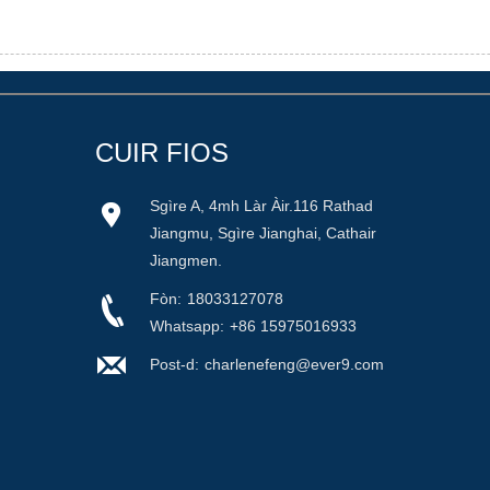
CUIR FIOS
Sgìre A, 4mh Làr Àir.116 Rathad
Jiangmu, Sgìre Jianghai, Cathair
Jiangmen.
Fòn:
18033127078
Whatsapp:
+86 15975016933
Post-d:
charlenefeng@ever9.com