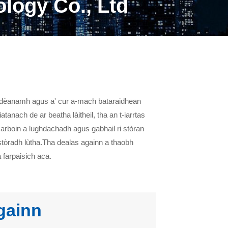
ogy Co., Ltd
 'dèanamh agus a' cur a-mach bataraidhean
iatanach de ar beatha làitheil, tha an t-iarrtas
carboin a lughdachadh agus gabhail ri stòran
stòradh lùtha.Tha dealas againn a thaobh
 farpaisich aca.
gainn