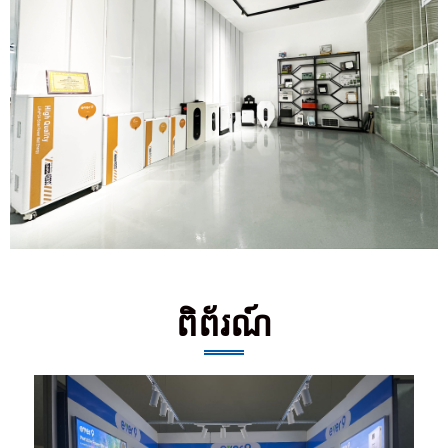
ពិព័រណ៍