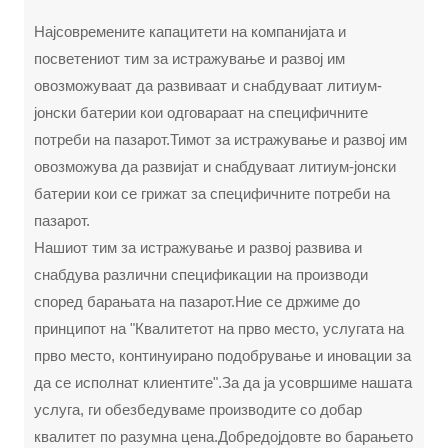
Најсовремените капацитети на компанијата и
посветениот тим за истражување и развој им
овозможуваат да развиваат и снабдуваат литиум-
јонски батерии кои одговараат на специфичните
потреби на пазарот.Тимот за истражување и развој им
овозможува да развијат и снабдуваат литиум-јонски
батерии кои се грижат за специфичните потреби на
пазарот.
Нашиот тим за истражување и развој развива и
снабдува различни спецификации на производи
според барањата на пазарот.Ние се држиме до
принципот на "Квалитетот на прво место, услугата на
прво место, континуирано подобрување и иновации за
да се исполнат клиентите".За да ја усовршиме нашата
услуга, ги обезбедуваме производите со добар
квалитет по разумна цена.Добредојдовте во барањето