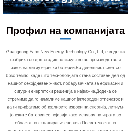
Профил на компанијата
Guangdong Fabo New Energy Technology Co., Ltd, е водечка
фабрика со долгогодишно искуство во производство и
извоз на литиум-јонски батерии.Во денешниот свет со
брзо темпо, каде што технологијата стана составен дел од
нашиот секојдневен живот, побарувачката за ефикасни и
сигурни енергетски решенија е најважна.Додека се
стремиме да го намалиме нашиот јаглероден отпечаток и
да ги прифатиме обновливите извори на енергија, литиум-
јонските батерии се појавија како менувач на играта во
областа на складирање енергија.Посветеноста на
квалитетот, иновациите и задоволството на клиентите ги