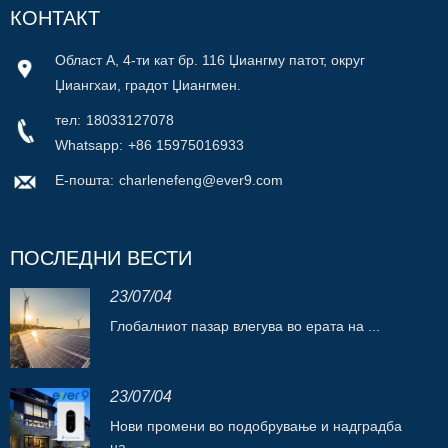
КОНТАКТ
Област А, 4-ти кат бр. 116 Џиангму патот, округ
Џиангхаи, градот Џиангмен.
тел:
18033127078
Whatsapp:
+86 15975016933
Е-пошта:
charlenefeng@ever9.com
ПОСЛЕДНИ ВЕСТИ
23/07/04
Глобалниот пазар влегува во ерата на ...
23/07/04
Нови промени во подобрување и надградба
на...