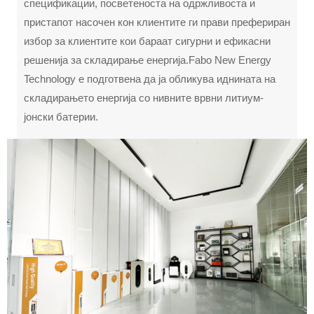
спецификации, посветеноста на одржливоста и
пристапот насочен кон клиентите ги прави префериран
избор за клиентите кои бараат сигурни и ефикасни
решенија за складирање енергија.Fabo New Energy
Technology е подготвена да ја обликува иднината на
складирањето енергија со нивните врвни литиум-
јонски батерии.