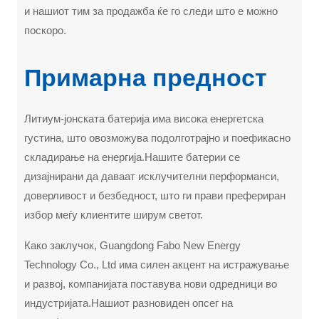
и нашиот тим за продажба ќе го следи што е можно
поскоро.
Примарна предност
Литиум-јонската батерија има висока енергетска
густина, што овозможува подолготрајно и поефикасно
складирање на енергија.Нашите батерии се
дизајнирани да даваат исклучителни перформанси,
доверливост и безбедност, што ги прави префериран
избор меѓу клиентите ширум светот.
Како заклучок, Guangdong Fabo New Energy
Technology Co., Ltd има силен акцент на истражување
и развој, компанијата поставува нови одредници во
индустријата.Нашиот разновиден опсег на