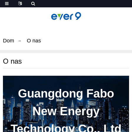
Dom
O nas
O nas
Guangdong Fabo
New Energy
Technology Co., Ltd