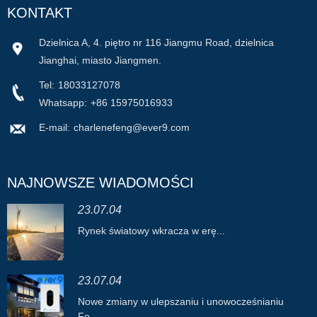
KONTAKT
Dzielnica A, 4. piętro nr 116 Jiangmu Road, dzielnica
Jianghai, miasto Jiangmen.
Tel:
18033127078
Whatsapp:
+86 15975016933
E-mail:
charlenefeng@ever9.com
NAJNOWSZE WIADOMOŚCI
23.07.04
Rynek światowy wkracza w erę...
23.07.04
Nowe zmiany w ulepszaniu i unowocześnianiu
Fo...