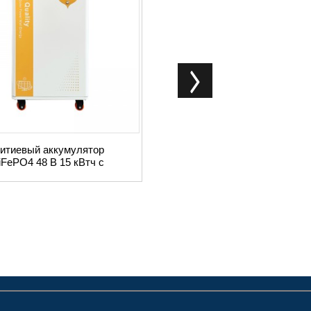
итиевый аккумулятор
Универсальная систем
iFePO4 48 В 15 кВтч с
накопления энергии,
колесами
инвертор 304805