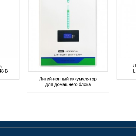
,
Л
48 В
L
Литий-ионный аккумулятор
для домашнего блока
питания со светодиодным
ди...