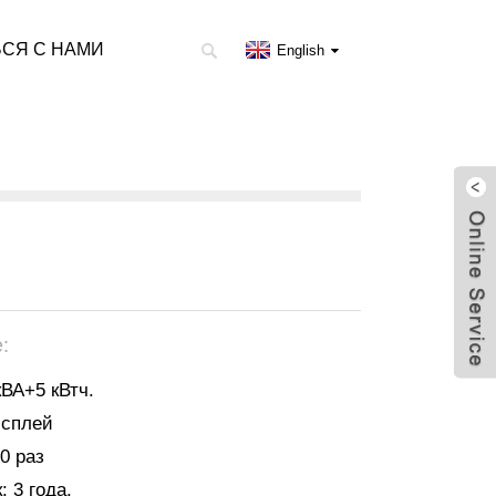
СЯ С НАМИ
English
:
кВА+5 кВтч.
исплей
0 раз
 3 года.