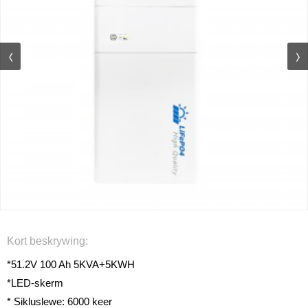
Kort beskrywing:
*51.2V 100 Ah 5KVA+5KWH
*LED-skerm
* Sikluslewe: 6000 keer