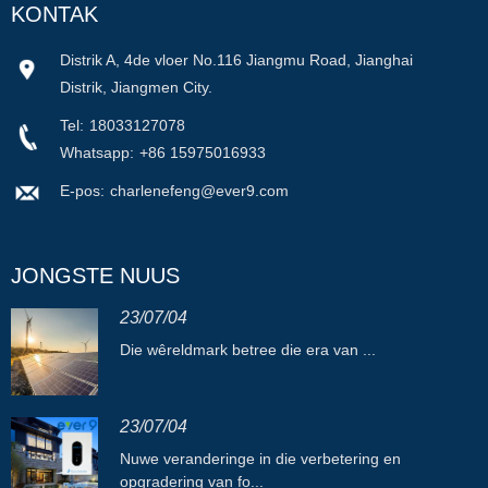
KONTAK
Distrik A, 4de vloer No.116 Jiangmu Road, Jianghai
Distrik, Jiangmen City.
Tel:
18033127078
Whatsapp:
+86 15975016933
E-pos:
charlenefeng@ever9.com
JONGSTE NUUS
23/07/04
Die wêreldmark betree die era van ...
23/07/04
Nuwe veranderinge in die verbetering en
opgradering van fo...