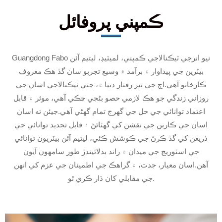
ڪمپني پروفائل
Guangdong Fabo نيو انرجي ٽيڪنالاجي ڪمپني، لميٽيڊ، ليتيم آئن
بيٽرين جي پيداوار ۽ برآمد ۾ وسيع تجربو سان گڏ هڪ معروف
ڪارخانو آهي.اڄ جي تيز رفتار دنيا ۾، جتي ٽيڪنالاجي اسان جي
روزاني زندگي جو هڪ لازمي حصو بڻجي چڪي آهي، موثر ۽ قابل
اعتماد توانائي جي حل جي گهرج تمام گهڻي آهي.جيئن ته اسان
اسان جي ڪاربن جي نقشن کي گھٽائڻ ۽ قابل تجديد توانائي جي
ذريعن کي گڏ ڪرڻ جي ڪوشش ڪئي، ليتيم آئن بيٽريون توانائي
جي اسٽوريج جي ميدان ۾ راند بدلائيندڙ طور سامهون آيون
آهن.اسان معيار، جدت، ۽ گراهڪ جي اطمينان جي عزم کي انهن
جي مقابلي کان ڌار ڪري ٿو.