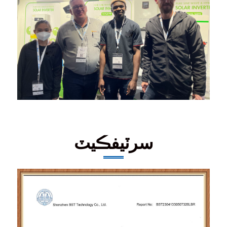
سرٽيفڪيٽ