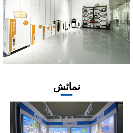
نمائش