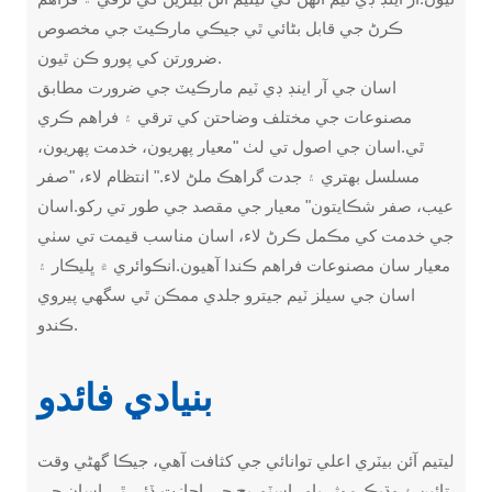
ڪرڻ جي قابل بڻائي ٿي جيڪي مارڪيٽ جي مخصوص
ضرورتن کي پورو ڪن ٿيون.
اسان جي آر اينڊ ڊي ٽيم مارڪيٽ جي ضرورت مطابق
مصنوعات جي مختلف وضاحتن کي ترقي ۽ فراهم ڪري
ٿي.اسان جي اصول تي لٺ "معيار پهريون، خدمت پهريون،
مسلسل بهتري ۽ جدت گراهڪ ملڻ لاء." انتظام لاء، "صفر
عيب، صفر شڪايتون" معيار جي مقصد جي طور تي رکو.اسان
جي خدمت کي مڪمل ڪرڻ لاء، اسان مناسب قيمت تي سٺي
معيار سان مصنوعات فراهم ڪندا آهيون.انڪوائري ۾ ڀليڪار ۽
اسان جي سيلز ٽيم جيترو جلدي ممڪن ٿي سگهي پيروي
ڪندو.
بنيادي فائدو
ليتيم آئن بيٽري اعلي توانائي جي کثافت آهي، جيڪا گهڻي وقت
تائين ۽ وڌيڪ موثر پاور اسٽوريج جي اجازت ڏئي ٿي.اسان جي