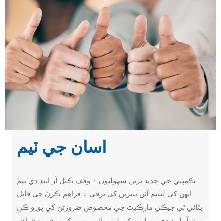
اسان جي ٽيم
ڪمپني جي جديد ترين سهولتون ۽ وقف ڪيل آر اينڊ ڊي ٽيم
انهن کي ليتيم آئن بيٽرين کي ترقي ۽ فراهم ڪرڻ جي قابل
بڻائي ٿي جيڪي مارڪيٽ جي مخصوص ضرورتن کي پورو ڪن
ٿيون.آر اينڊ ڊي ٽيم انهن کي ليتيم آئن بيٽرين کي ترقي ۽ فراهم