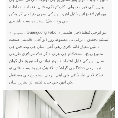
بيٽرين کي غير معمولي ڪارڪردگي، قابل اعتماد ۽ حفاظت
پهچائڻ لاء ڊزائين ڪيل آهن، انهن کي سڄي دنيا جي گراهڪن
جي وچ ۾ هڪ پسنديده پسند ٺاهيندي.
نتيجي ۾، Guangdong Fabo نيو انرجي ٽيڪنالاجي ڪمپنيء،
لميٽيڊ تحقيق ۽ ترقي تي مضبوط زور ڏنو آهي، ڪمپني صنعت
۾ نئين معيار قائم ڪري رهي آهي.اسان جي وضاحتن جي
متنوع رينج، استحڪام جي عزم، ۽ گراهڪ-مرڪزي طريقي
سان انهن کي قابل اعتماد ۽ موثر توانائي اسٽوريج حل ڳولڻ
جي گراهڪن لاء هڪ ترجيح پسند بڻائي ٿو.Fabo نيو انرجي
ٽيڪنالاجي تيار ڪئي وئي آهي انرجي اسٽوريج جي مستقبل
کي انهن جي جديد ليٿيم آئن بيٽرين سان.