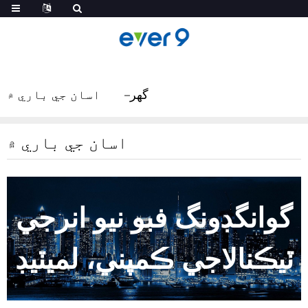
گهر
اسان جي باري ۾
اسان جي باري ۾
گوانگڊونگ فبو نيو انرجي
ٽيڪنالاجي ڪمپني، لميٽيڊ