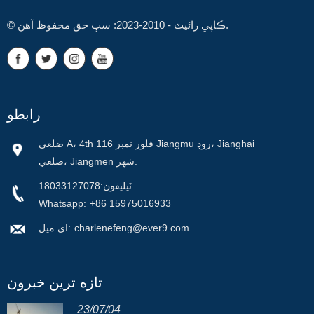
© ڪاپي رائيٽ - 2010-2023: سڀ حق محفوظ آهن.
رابطو
ضلعي A، 4th فلور نمبر 116 Jiangmu روڊ، Jianghai
ضلعي، Jiangmen شهر.
ٽيليفون:
18033127078
Whatsapp:
+86 15975016933
charlenefeng@ever9.com
اي ميل:
تازه ترين خبرون
23/07/04