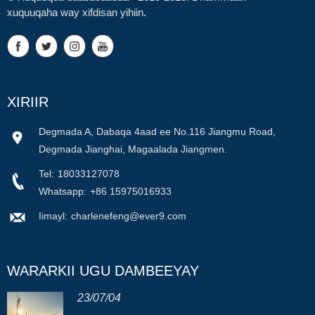
xuquuqaha way xifdisan yihiin.
XIRIIR
Degmada A, Dabaqa 4aad ee No.116 Jiangmu Road,
Degmada Jianghai, Magaalada Jiangmen.
Tel:
18033127078
Whatsapp:
+86 15975016933
Iimayl:
charlenefeng@ever9.com
WARARKII UGU DAMBEEYAY
23/07/04