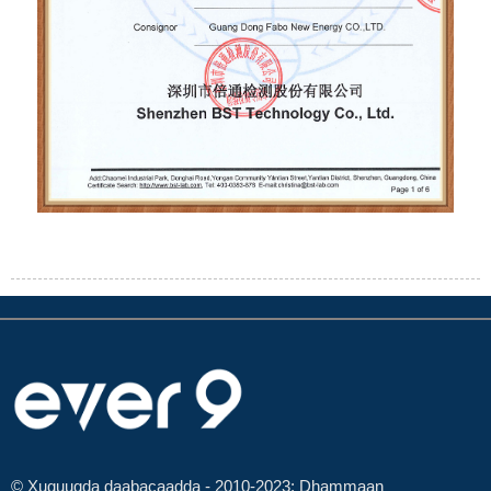
© Xuquuqda daabacaadda - 2010-2023: Dhammaan