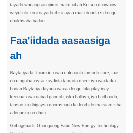
tayada wanaagsan qiimo macquul ah.Ku soo dhawoow
weydiinta kooxdayada iibka ayaa raaci doonta sida ugu
dhakhsaha badan.
Faa'iidada aasaasiga
ah
Baytariyada lithium ion waa cufnaanta tamarta sare, taas
oo u ogolaanaysa kaydinta tamarta dheer iyo waxtarka
badan.Baytariyadayada waxaa loogu talagalay inay
keenaan waxqabad gaar ah, isku hallayn, iyo badbaado,
taasoo ka dhigaysa doorashada la doorbido macaamiisha
adduunka oo dhan.
Gebogebadii, Guangdong Fabo New Energy Technology