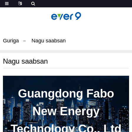
Guriga
Nagu saabsan
Nagu saabsan
Guangdong Fabo
New Energy
Technology Co., Ltd