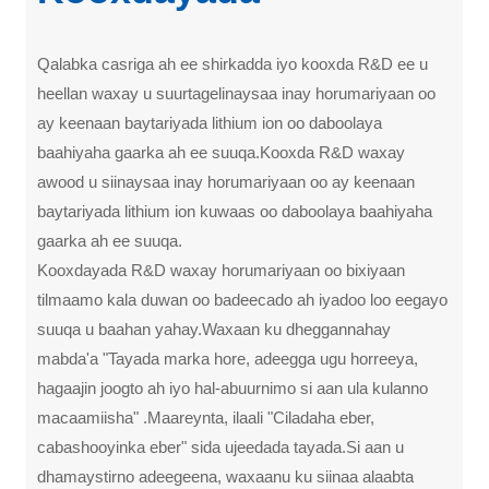
Qalabka casriga ah ee shirkadda iyo kooxda R&D ee u
heellan waxay u suurtagelinaysaa inay horumariyaan oo
ay keenaan baytariyada lithium ion oo daboolaya
baahiyaha gaarka ah ee suuqa.Kooxda R&D waxay
awood u siinaysaa inay horumariyaan oo ay keenaan
baytariyada lithium ion kuwaas oo daboolaya baahiyaha
gaarka ah ee suuqa.
Kooxdayada R&D waxay horumariyaan oo bixiyaan
tilmaamo kala duwan oo badeecado ah iyadoo loo eegayo
suuqa u baahan yahay.Waxaan ku dheggannahay
mabda'a "Tayada marka hore, adeegga ugu horreeya,
hagaajin joogto ah iyo hal-abuurnimo si aan ula kulanno
macaamiisha" .Maareynta, ilaali "Ciladaha eber,
cabashooyinka eber" sida ujeedada tayada.Si aan u
dhamaystirno adeegeena, waxaanu ku siinaa alaabta