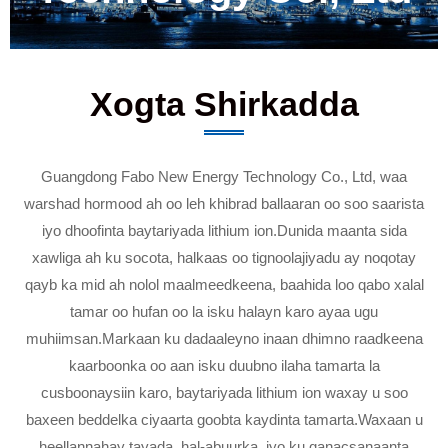
Xogta Shirkadda
Guangdong Fabo New Energy Technology Co., Ltd, waa
warshad hormood ah oo leh khibrad ballaaran oo soo saarista
iyo dhoofinta baytariyada lithium ion.Dunida maanta sida
xawliga ah ku socota, halkaas oo tignoolajiyadu ay noqotay
qayb ka mid ah nolol maalmeedkeena, baahida loo qabo xalal
tamar oo hufan oo la isku halayn karo ayaa ugu
muhiimsan.Markaan ku dadaaleyno inaan dhimno raadkeena
kaarboonka oo aan isku duubno ilaha tamarta la
cusboonaysiin karo, baytariyada lithium ion waxay u soo
baxeen beddelka ciyaarta goobta kaydinta tamarta.Waxaan u
heellannahay tayada, hal-abuurka, iyo ku qanacsanaanta