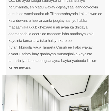
Co., Ltd ayaa xooga saaraysa cilmi baarista iyo
horumarinta, shirkadu waxay dejinaysaa jaangooyooyin
cusub oo warshadaha ah.Tilmaamahayada kala duwan ee
kala duwan, u heellanaanta joogtaynta, iyo habka
macaamilka udub dhexaad u ah ayaa ka dhigaya
doorashada la doorbido macaamiisha raadinaya xalal
kaydinta tamarta la isku halayn karo oo
hufan.Tiknoolajiyada Tamarta Cusub ee Fabo waxay
diyaar u tahay inay qaabayso mustaqbalka kaydinta
tamarta iyada oo adeegsanaysa baytariyadooda lithium
ion ee jeexan.