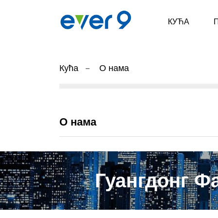
КУЋА
Кућа
О нама
О нама
Гуангдонг Ф