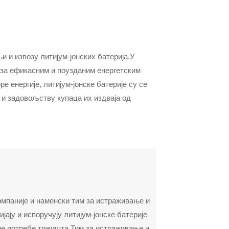
и и извозу литијум-јонских батерија.У
 за ефикасним и поузданим енергетским
 енергије, литијум-јонске батерије су се
 и задовољству купаца их издваја од
омпаније и наменски тим за истраживање и
ијају и испоручују литијум-јонске батерије
не потребе тржишта.Тим за истраживање и