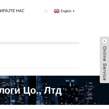
ИРАЈТЕ НАС
English
оги Цо., Лтд