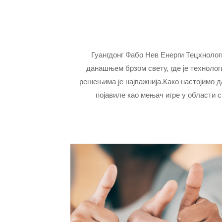
Гуангдонг Фабо Нев Енерги Тецхнологи
данашњем брзом свету, где је техноло
решењима је најважнија.Како настојимо д
појавиле као мењач игре у области 