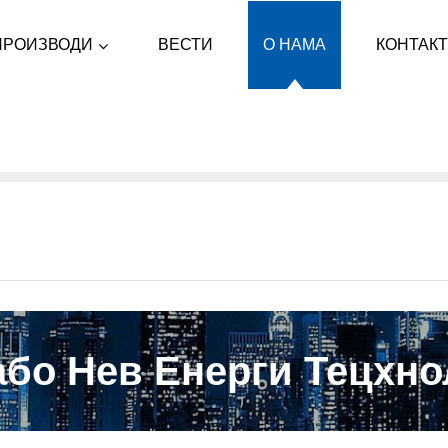
ПРОИЗВОДИ
ВЕСТИ
О НАМА
КОНТАКТ
або Нев Енерги Тецхнол