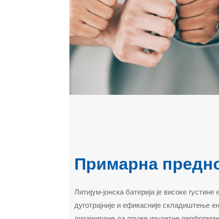
Примарна предн
Литијум-јонска батерија је високе густине 
дуготрајније и ефикасније складиштење ен
дизајниране да пруже изузетне перформанс