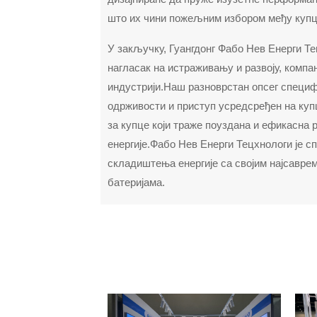
што их чини пожељним избором међу купц
У закључку, Гуангдонг Фабо Нев Енерги Те
нагласак на истраживању и развоју, компа
индустрији.Наш разноврстан опсег специф
одрживости и приступ усредсређен на ку
за купце који траже поуздана и ефикасн
енергије.Фабо Нев Енерги Тецхнологи је с
складиштења енергије са својим најсаврем
батеријама.