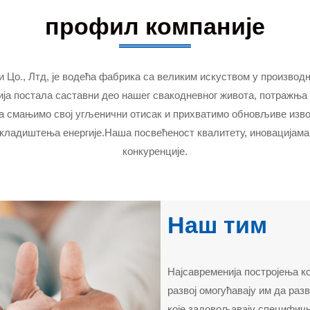
профил компаније
 Цо., Лтд, је водећа фабрика са великим искуством у производњ
гија постала саставни део нашег свакодневног живота, потражња
а смањимо свој угљенични отисак и прихватимо обновљиве изворе
складиштења енергије.Наша посвећеност квалитету, иновацијама
конкуренције.
Наш тим
Најсавременија постројења к
развој омогућавају им да разв
које задовољавају специфич