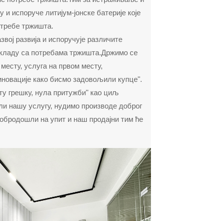
у и испоруче литијум-јонске батерије које
требе тржишта.
вој развија и испоручује различите
складу са потребама тржишта.Држимо се
месту, услуга на првом месту,
новације како бисмо задовољили купце".
ту грешку, нула притужби" као циљ
и нашу услугу, нудимо производе доброг
Добродошли на упит и наш продајни тим ће