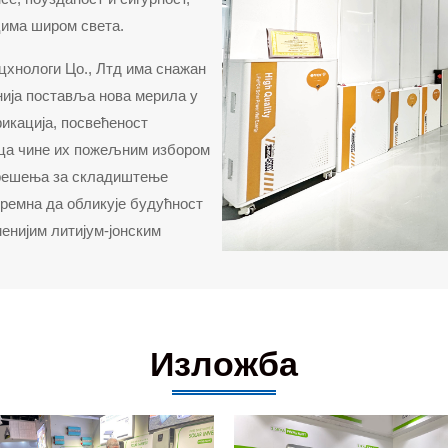
има широм света.
цхнологи Цо., Лтд има снажан
нија поставља нова мерила у
икација, посвећеност
пца чине их пожељним избором
а решења за складиштење
премна да обликује будућност
енијим литијум-јонским
Изложба