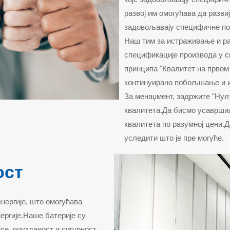
развој им омогућава да развиј
задовољавају специфичне по
Наш тим за истраживање и раз
спецификације производа у 
принципа "Квалитет на првом 
континуирано побољшање и и
За менаџмент, задржите "Нул
квалитета.Да бисмо усавршил
квалитета по разумној цени.
уследити што је пре могуће.
ост
енергије, што омогућава
ергије.Наше батерије су
е, поузданост и сигурност,