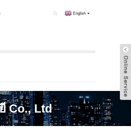
า
English
ี Co., Ltd