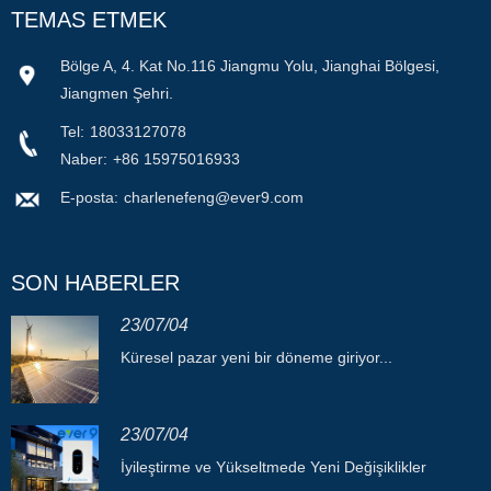
TEMAS ETMEK
Bölge A, 4. Kat No.116 Jiangmu Yolu, Jianghai Bölgesi,
Jiangmen Şehri.
Tel:
18033127078
Naber:
+86 15975016933
E-posta:
charlenefeng@ever9.com
SON HABERLER
23/07/04
Küresel pazar yeni bir döneme giriyor...
23/07/04
İyileştirme ve Yükseltmede Yeni Değişiklikler