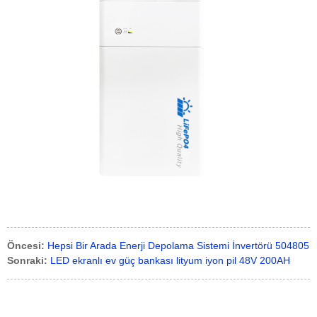
Öncesi:
Hepsi Bir Arada Enerji Depolama Sistemi İnvertörü 504805
Sonraki:
LED ekranlı ev güç bankası lityum iyon pil 48V 200AH