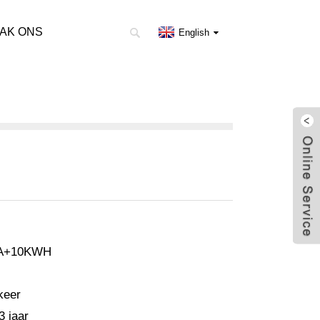
AK ONS
English
VA+10KWH
keer
3 jaar