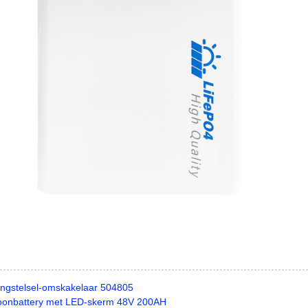
gingstelsel-omskakelaar 504805
-ioonbattery met LED-skerm 48V 200AH