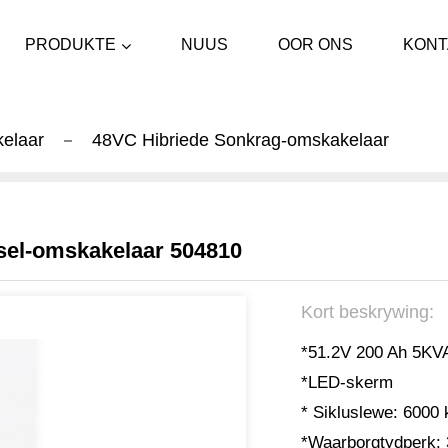
PRODUKTE
NUUS
OOR ONS
KONT
kelaar
48VC Hibriede Sonkrag-omskakelaar
lsel-omskakelaar 504810
Kort beskrywing:
*51.2V 200 Ah 5K
*LED-skerm
* Sikluslewe: 6000 
*Waarborgtydperk: 