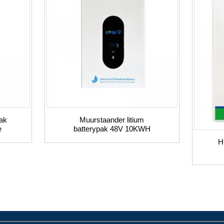
pak
Muurstaander litium
e
batterypak 48V 10KWH
H