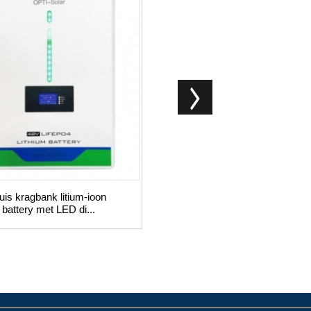
Alles-in-een
energiebergingstelsel-
omskakelaar 304805
uis kragbank litium-ioon
battery met LED di...