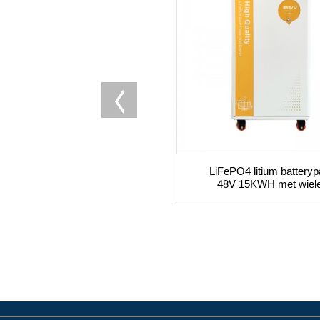
LiFePO4 litium battery
48V 15KWH met wiel