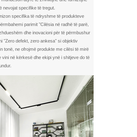
ë nevojat specifike të tregut.
rnizon specifika të ndryshme të produkteve
përmbahemi parimit "Cilësia në radhë të parë,
 vazhdueshëm dhe inovacioni për të përmbushur
i "Zero defekt, zero ankesa" si objektiv
in tonë, ne ofrojmë produkte me cilësi të mirë
ini në kërkesë dhe ekipi ynë i shitjeve do të
undur.