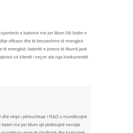
portimin e baterive me jon litium.Në botën e
jidhje efikase dhe të besueshme të energjisë
 energjisë, bateritë e joneve të litiumit janë
qësisë së klientit i veçon ata nga konkurrentët
 dhe ekipi i përkushtuar i R&D u mundësojnë
ë bateri me jon litium që plotësojnë nevojat
u mundëson atyre të zhvillojnë dhe furnizojnë