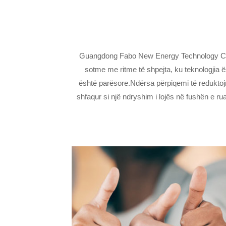
Guangdong Fabo New Energy Technology Co., L
sotme me ritme të shpejta, ku teknologjia ë
është parësore.Ndërsa përpiqemi të reduktojmë
shfaqur si një ndryshim i lojës në fushën e ru