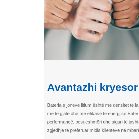
Avantazhi kryesor
Bateria e joneve litium është me densitet të lart
më të gjatë dhe më efikase të energjisë.Baterit
performancë, besueshmëri dhe siguri të jash
zgjedhje të preferuar midis klientëve në mbar