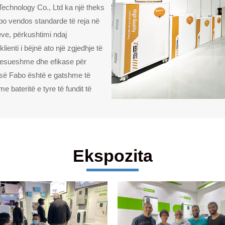
chnology Co., Ltd ka një theks
 po vendos standarde të reja në
ve, përkushtimi ndaj
enti i bëjnë ato një zgjedhje të
ë besueshme dhe efikase për
jisë Fabo është e gatshme të
 bateritë e tyre të fundit të
Ekspozita