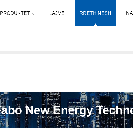
PRODUKTET
LAJME
RRETH NESH
NA
abo New Energy Technol