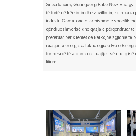
Si përfundim, Guangdong Fabo New Energy Te
të fortë në kërkimin dhe zhvillimin, kompania
industri.Gama jonë e larmishme e specifikime
qëndrueshmërisë dhe qasja e përqendruar te kli
preferuar për klientët që kërkojnë zgjidhje t
ruajtjen e energjisë.Teknologjia e Re e Energ
formësojë të ardhmen e ruajtjes së energjisë me
litiumit.