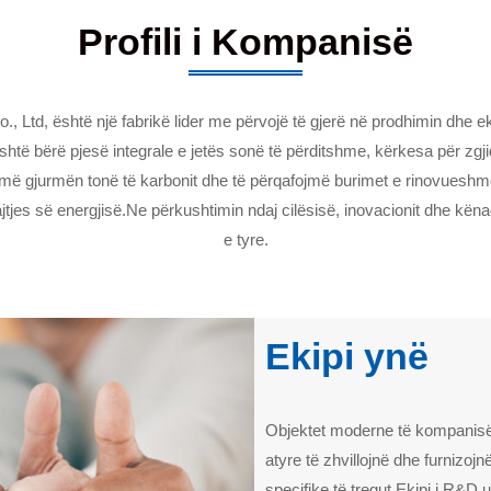
Profili i Kompanisë
td, është një fabrikë lider me përvojë të gjerë në prodhimin dhe eks
shtë bërë pjesë integrale e jetës sonë të përditshme, kërkesa për zg
 gjurmën tonë të karbonit dhe të përqafojmë burimet e rinovueshme të
ajtjes së energjisë.Ne përkushtimin ndaj cilësisë, inovacionit dhe këna
e tyre.
Ekipi ynë
Objektet moderne të kompanisë
atyre të zhvillojnë dhe furnizojn
specifike të tregut.Ekipi i R&D 