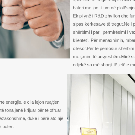
bateri me jon litium që plotësojn
Ekipi ynë i R&D zhvillon dhe fu
sipas kërkesave të tregut.Ne i 
shërbimi i pari, përmirësimi i
klientët". Për menaxhimin, mban
cilësor.Për të përsosur shërbim
me çmim të arsyeshëm.Mirë se v
ndjekë sa më shpejt të jetë e m
ë energjie, e cila lejon ruajtjen
ë tona janë krijuar për të ofruar
tëzakonshme, duke i bërë ato një
ë botën.